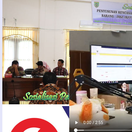
PENGUMUMAN TENDER
LPSE
PEKERJAAN KONSTRUKSI
support
BADAN USAHA METODE
PASCAKUALIFIKASI SATU
FILE – HARGA TERENDAH
DENGAN SISTEM GUGUR
PENGUMUMAN TENDER
PEKERJAAN KONSTRUKSI
BADAN USAHA METODE
PASCAKUALIFIKASI SATU
FILE – HARGA TERENDAH
DENGAN SISTEM GUGUR
Berdasarkan Peraturan
Presiden Nomor 16 Tahun
2018 tentang ...
29
Feb
2024