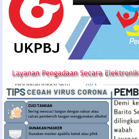
PENGUMUMAN TENDER
Arsip
PEKERJAAN KONSTRUKSI
BADAN USAHA METODE
Maret
PASCAKUALIFIKASI SATU
2024
FILE – HARGA TERENDAH
Februari
DENGAN SISTEM GUGUR
2024
Oktober
PENGUMUMAN TENDER
2023
PEKERJAAN KONSTRUKSI
September
BADAN USAHA METODE
2023
PASCAKUALIFIKASI SATU
Agustus
FILE – HARGA TERENDAH
2023
DENGAN SISTEM GUGUR
Juli
Berdasarkan Peraturan
2023
Presiden Nomor 16 Tahun
Juni
2018 tentang ...
2023
Next
Mei