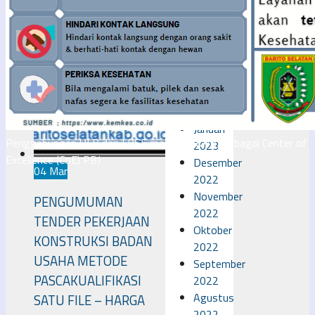
2023
April
2023
Maret
2023
Februari
2023
Januari
Penggabungan ULP dan LPSE menjadi UKPBJ sebagai Center of
2023
Excellence (CoE) PBJ
Desember
04 Mar
2022
November
PENGUMUMAN
2022
TENDER PEKERJAAN
Oktober
KONSTRUKSI BADAN
2022
USAHA METODE
September
PASCAKUALIFIKASI
2022
Agustus
SATU FILE – HARGA
2022