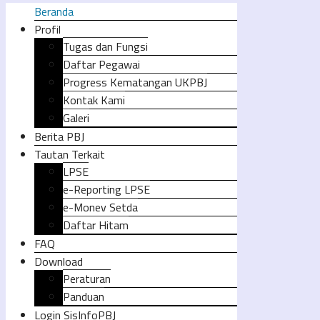
Beranda
Profil
Tugas dan Fungsi
Daftar Pegawai
Progress Kematangan UKPBJ
Kontak Kami
Galeri
Berita PBJ
Tautan Terkait
LPSE
e-Reporting LPSE
e-Monev Setda
Daftar Hitam
FAQ
Download
Peraturan
Panduan
Login SisInfoPBJ