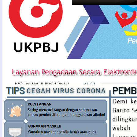
PENGUMUMAN TENDER
Arsip
PEKERJAAN KONSTRUKSI
BADAN USAHA METODE
Maret
PASCAKUALIFIKASI SATU
2024
FILE – HARGA TERENDAH
Februari
DENGAN SISTEM GUGUR
2024
Oktober
PENGUMUMAN TENDER
2023
PEKERJAAN KONSTRUKSI
September
BADAN USAHA METODE
2023
PASCAKUALIFIKASI SATU
Agustus
FILE – HARGA TERENDAH
2023
DENGAN SISTEM GUGUR
Juli
Berdasarkan Peraturan
2023
Presiden Nomor 16 Tahun
Juni
2018 tentang ...
2023
Next
Mei