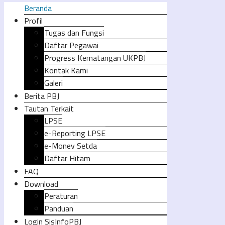
Beranda
Profil
Tugas dan Fungsi
Daftar Pegawai
Progress Kematangan UKPBJ
Kontak Kami
Galeri
Berita PBJ
Tautan Terkait
LPSE
e-Reporting LPSE
e-Monev Setda
Daftar Hitam
FAQ
Download
Peraturan
Panduan
Login SisInfoPBJ