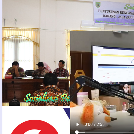
PENGUMUMAN TENDER
LPSE
PEKERJAAN KONSTRUKSI
support
BADAN USAHA METODE
PASCAKUALIFIKASI SATU
FILE – HARGA TERENDAH
DENGAN SISTEM GUGUR
PENGUMUMAN TENDER
PEKERJAAN KONSTRUKSI
BADAN USAHA METODE
PASCAKUALIFIKASI SATU
FILE – HARGA TERENDAH
DENGAN SISTEM GUGUR
Berdasarkan Peraturan
Presiden Nomor 16 Tahun
2018 tentang ...
29
Feb
2024