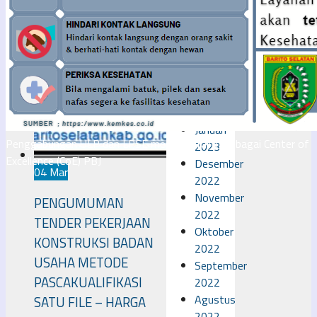
2023
April
2023
Maret
2023
Februari
2023
Januari
Penggabungan ULP dan LPSE menjadi UKPBJ sebagai Center of
2023
Excellence (CoE) PBJ
Desember
04 Mar
2022
November
PENGUMUMAN
2022
TENDER PEKERJAAN
Oktober
KONSTRUKSI BADAN
2022
USAHA METODE
September
PASCAKUALIFIKASI
2022
Agustus
SATU FILE – HARGA
2022