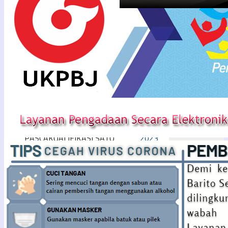
PENGUMUMAN TENDER
Arsip
PEKERJAAN KONSTRUKSI
BADAN USAHA METODE
Maret
PASCAKUALIFIKASI SATU
2024
FILE – HARGA TERENDAH
Februari
DENGAN SISTEM GUGUR
2024
Oktober
PENGUMUMAN TENDER
2023
PEKERJAAN KONSTRUKSI
September
BADAN USAHA METODE
2023
PASCAKUALIFIKASI SATU
Agustus
FILE – HARGA TERENDAH
2023
DENGAN SISTEM GUGUR
Juli
Berdasarkan Peraturan
2023
Presiden Nomor 16 Tahun
Juni
2018 tentang ...
2023
Next
Mei