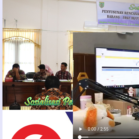
PENGUMUMAN TENDER
LPSE
PEKERJAAN KONSTRUKSI
support
BADAN USAHA METODE
PASCAKUALIFIKASI SATU
FILE – HARGA TERENDAH
DENGAN SISTEM GUGUR
PENGUMUMAN TENDER
PEKERJAAN KONSTRUKSI
BADAN USAHA METODE
PASCAKUALIFIKASI SATU
FILE – HARGA TERENDAH
DENGAN SISTEM GUGUR
Berdasarkan Peraturan
Presiden Nomor 16 Tahun
2018 tentang ...
29
Feb
2024