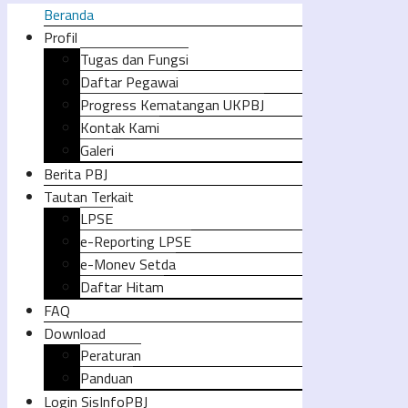
Beranda
Profil
Tugas dan Fungsi
Daftar Pegawai
Progress Kematangan UKPBJ
Kontak Kami
Galeri
Berita PBJ
Tautan Terkait
LPSE
e-Reporting LPSE
e-Monev Setda
Daftar Hitam
FAQ
Download
Peraturan
Panduan
Login SisInfoPBJ