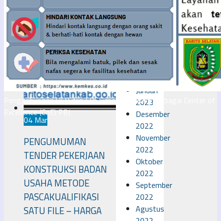
2023
April
2023
Maret
2023
Februari
2023
Januari
Penggabungan ULP dan LPSE menjadi UKPBJ sebagai Center of
2023
Excellence (CoE) PBJ
Desember
04 Mar
2022
November
PENGUMUMAN
2022
TENDER PEKERJAAN
Oktober
KONSTRUKSI BADAN
2022
USAHA METODE
September
PASCAKUALIFIKASI
2022
Agustus
SATU FILE – HARGA
2022